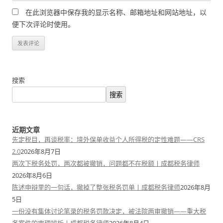
在此浏览器中保存我的显示名称、邮箱地址和网站地址，以
便下次评论时使用。
搜索
搜索
近期文章
先定税目，再谈税率：境外保单收益个人所得税的定性难题——CRS
2.0
2026年8月7日
两次下税务处罚，两次都被撤销，问题都不在税额丨成都税务律师
2026年8月6日
陈述申辩里的一句话，撤掉了整张税务罚单丨成都税务律师
2026年8月
5日
一份没有集体讨论笔录的税务罚款决定，被法院两审撤销——重大税
务案件的审理辨析丨成都税务律师
2026年8月4日