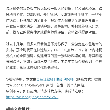
跨境税务的复杂程度远远超过一般人的想象，涉及国内税法、跨
境税收协定、CRS规则、外汇管理、反洗钱等多个维度。一旦操
作错误，补税加滞纳金事小，被定性为偷税甚至刑事追责事大。
在做任何重大决定（注销户籍、调整架构、补报境外收入）之
前，找专业的税务律师或税务师做评估，这笔钱花得绝对值。
过去十几年，很多人靠着信息不对称做了一些游走在灰色地带的
安排，那个时代正在快速结束。CRS 2.0加上CARF，加上内地税
务机关的全面加码，构建出来的是一张越收越紧的网。与其和这
张网赌博，不如主动跳出灰色地带，老老实实做合规规划。合规
的成本，永远比违规的代价低得多。
©版权声明，本文由
吴丛江律师|注会 税务师
（联系方式：微信
号Wucongjiang-lawyer）原创，首发于其个人网站。
原创不易，如有帮助，请多转发支持，转载请注明：
https://wucongjiang.com/612/。
相关文章推荐: