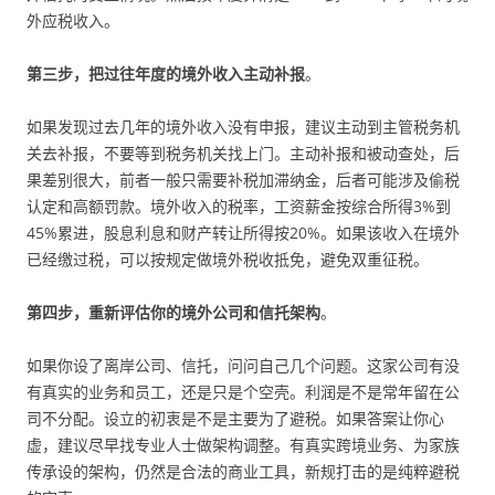
外应税收入。
第三步，把过往年度的境外收入主动补报
。
如果发现过去几年的境外收入没有申报，建议主动到主管税务机
关去补报，不要等到税务机关找上门。主动补报和被动查处，后
果差别很大，前者一般只需要补税加滞纳金，后者可能涉及偷税
认定和高额罚款。境外收入的税率，工资薪金按综合所得3%到
45%累进，股息利息和财产转让所得按20%。如果该收入在境外
已经缴过税，可以按规定做境外税收抵免，避免双重征税。
第四步，重新评估你的境外公司和信托架构
。
如果你设了离岸公司、信托，问问自己几个问题。这家公司有没
有真实的业务和员工，还是只是个空壳。利润是不是常年留在公
司不分配。设立的初衷是不是主要为了避税。如果答案让你心
虚，建议尽早找专业人士做架构调整。有真实跨境业务、为家族
传承设的架构，仍然是合法的商业工具，新规打击的是纯粹避税