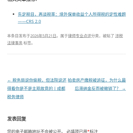
先定税目，再谈税率：境外保单收益个人所得税的定性难题
——CRS 2.0
本条目发布于
2026年5月21日
。属于
律师专业点评
分类，被贴了
涉税
法律事务
标签。
文
←
税务局说你偷税，但法院说还
拍卖房产缴税被追征，为什么最
章
得看你是不是主观故意的丨成都
后滞纳金反而被撤销了？
→
导
税务律师
航
发表回复
您的电子邮箱地址不会被公开。
必填项已用
*
标注