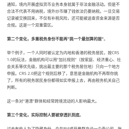
通知，境内开展虚拟货币业务本身就属于非法金融活动。但是不
合法不代表不用纳税，境外炒币赚了钱依法仍要纳税。一旦交易
记录被交换回来，不仅有补税风险，还可能被追查资金来源是否
合规。这是一个双重雷区。
第二个变化，多重税务身份不能再"挑一个最划算的报"
。
举个例子，一个人同时被认定为内地和香港的税务居民，按CRS
1.0的玩法，金融机构可以用"加比规则"（按家庭、经济重心、社
会关系等优先级，挑出最主要的那个税务居住地）只向一个地方
申报。CRS 2.0把这个规则后移了，意思是金融机构不再帮你挑
了，所有的税务居民身份都得如实申报上去，再由税务机关自己
判断。
这一条对"港漂"群体和经常跨境流动的人影响最大。
第三个变化，实际控制人要被穿透扒到底
。
过去有些人为了隐藏身份，会在BVI或开曼群岛设一个壳公司，账