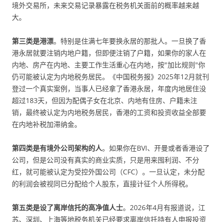
境外交易所，未来交易记录暴露在税务机关面前的概率越来越
大。
第三类是港漂
。特别是住满七年要换永居的那批人。一旦换了香
港永居就要注销内地户籍，但即便注销了户籍，如果你的家人在
内地、房产在内地、主要工作生活重心在内地，按"加比规则"你
仍可能被认定为内地税务居民。《中国税务报》2025年12月就刊
登过一个真实案例，当事人已经拿了香港永居，年度内地居住没
超过183天，但因为配偶子女在北京、内地有住房、户籍未注
销，最终被认定为内地税务居民，香港的工资和投资收益全部要
在内地补税加滞纳金。
第四类是有境外公司架构的人
。如果你在BVI、开曼或者香港设了
公司，但是公司没有真实的商业实质，只是用来囤利润、不分
红，就可能被认定为受控外国公司（CFC）。一旦认定，未分配
的利润会被视同已分配给个人股东，直接计征个人所得税。
第五类是设了离岸信托的高净值人士
。2026年4月有报道说，江
苏、深圳、上海等地税务机关已经要求离岸信托持有人申报投资