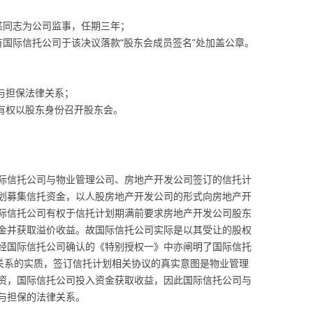
某同志为公司监事，任期三年；
有国际信托公司于该决议落款“股东会成员签名”处加盖公章。
与担保法律关系；
否有权以股东身份召开股东会。
际信托公司与物业管理公司、房地产开发公司签订的信托计
划募集信托资金，以人股房地产开发公司的形式向房地产开
际信托公司有权于信托计划期满前要求房地产开发公司股东
金并获取溢价收益。故国际信托公司实际是以其受让的股权
经国际信托公司确认的《特别授权一》中亦闸明了国际信托
律关系的实质，签订信托计划相关协议的真实意图是物业管理
资，国际信托公司投入资金获取收益，因此国际信托公司与
与担保的法律关系。