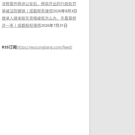
涉税案件移送公安后，税局开出的行政处罚
单被法院撤销丨成都税务律师
2026年8月3日
继承人继承股东资格被拒怎么办，先看章程
这一条丨成都股权律师
2026年7月31日
RSS订阅
https://wucongjiang.com/feed/