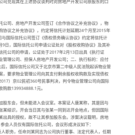
公司兑现其在上述协议谈判时对房地产开发公司原股东的口
际信托公司、房地产开发公司签订《合作协议之补充协议》，物
协议之补充协议》，约定将信托计划延期24个月至2015年
理公司与国际信托公司签订《债权债务确认协议》约定将信托计
3年6月9日，国际信托公司申请公证处对《股权收购协议》及其补
托公司的申请，公证处于2017年2月13日出具《执行证
业管理公司、担保人房地产开发公司；二、执行标的：应付
1元。此后，国际信托公司又于北京市第二中级人民法院起诉物业管
案，要求物业管理公司向其支付剩余股权收购款及实现债权
017）京02民初360号民事判决，判令物业管理公司向国际
款139934888.1元。
加股东会，但未能进入会议室。本案证人唐某称，其是因与
张某结识，开会当日其与张某一同到达开会地点，但因国际
某出具的授权，故不让其参加股东会。涉案决议载明，房地
会，参会人员仅有国际信托公司，会议形成决议如下：
表人职务，任命刘某同志为公司执行董事、法定代表人，任期