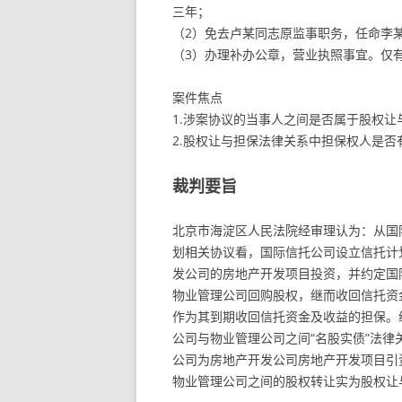
三年；
（2）免去卢某同志原监事职务，任命李
（3）办理补办公章，营业执照事宜。仅
案件焦点
1.涉案协议的当事人之间是否属于股权让
2.股权让与担保法律关系中担保权人是
裁判要旨
北京市海淀区人民法院经审理认为：从国
划相关协议看，国际信托公司设立信托计
发公司的房地产开发项目投资，并约定国
物业管理公司回购股权，继而收回信托资
作为其到期收回信托资金及收益的担保。
公司与物业管理公司之间“名股实债”法
公司为房地产开发公司房地产开发项目引
物业管理公司之间的股权转让实为股权让