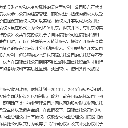
为兼具财产权和人身权属性的复合型权利。公司股东可就其
表决权参与公司的经营管理。而股权让与担保的债权人以受
价值担保其债权未来可以实现，债权人并非以成为公司股
债权人虽在形式上为公司名义股东，但其并不享有股东的实
作协议》及其补充协议赋予了国际信托公司在信托计划期
关费用时，可以行使向第三人转让股权、提议召开股东会重
司资产的股东会决议并分配销售收人、分配房地产开发公司
股东权利。但该项约定也是以国际信托公司的信托资金不受
，仅有在国际信托公司到期不能全额收回信托资金时才能行
有的各项权利有实质性区别，范围较小，使用条件也被限
股权收购款项，信托计划于2013年、2015年两次延期时，
权债务确认协议》以强制执行效力。故在国际信托公司与物
，即明确了其与物业管理公司之间以回购股权形式收回信托
承受主体以及债务金额。在此情况下，国际信托公司作为房
对物业管理公司享有债权，仅能要求物业管理公司按照《债
际信托公司以其行为放弃了《合作协议》及其补充协议赋予