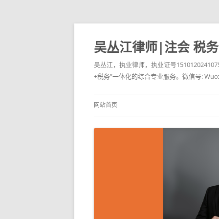
吴丛江律师|注会 税
吴丛江，执业律师，执业证号151012024
+税务”一体化的综合专业服务。微信号: Wucongji
网站首页