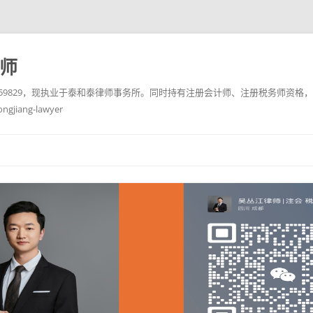
务师
10759829，现执业于泰和泰律师事务所。同时持有注册会计师、注册税务师资格，
ang-lawyer
跳
至
正
文