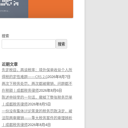
搜索
搜索
近期文章
先定税目，再谈税率：境外保单收益个人所
得税的定性难题——CRS 2.0
2026年8月7日
两次下税务处罚，两次都被撤销，问题都不
在税额丨成都税务律师
2026年8月6日
陈述申辩里的一句话，撤掉了整张税务罚单
丨成都税务律师
2026年8月5日
一份没有集体讨论笔录的税务罚款决定，被
法院两审撤销——重大税务案件的审理辨析
丨成都税务律师
2026年8月4日