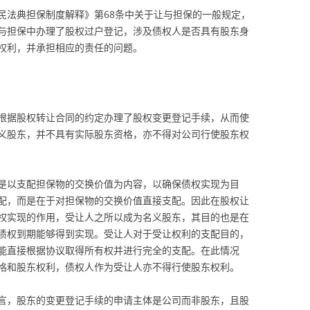
民法典担保制度解释》第68条中关于让与担保的一般规定，
与担保中办理了股权过户登记，涉及债权人是否具有股东身
权利，并承担相应的责任的问题。
根据股权转让合同的约定办理了股权变更登记手续，从而使
义股东，并不具有实际股东资格，亦不得对公司行使股东权
是以支配担保物的交换价值为内容，以确保债权实现为目
配，而是在于对担保物的交换价值直接支配。因此在股权让
权实现的作用，受让人之所以成为名义股东，其目的也是在
债权到期能够得到实现。受让人对于受让权利的支配目的，
能直接根据协议取得所有权并进行完全的支配。在此情况
格和股东权利，债权人作为受让人亦不得行使股东权利。
言，股东的变更登记手续的申请主体是公司而非股东，且股