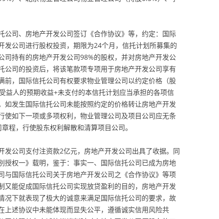
际信托公司、房地产开发公司签订《合作协议》等，约定：国际
开发公司进行股权投资，期限为24个月，信托计划所募集的
公司持有的房地产开发公司98%的股权，并对房地产开发公
托公司的投资后，将该笔款项专项用于房地产开发公司享有
满前，国际信托公司有权要求物业管理公司以约定价格（股
级受益人的预期收益+未支付的本信托计划应当承担的各项信
。如发生国际信托公司未能按照约定的价格转让房地产开发
行使如下一项或多项权利，物业管理公司及项目公司应无条
司章程，行使股东权利解散和清算项目公司。
地产开发公司支付注资款2亿元，房地产开发公司出具了收据。同
别授权一》载明，鉴于：事实一、国际信托公司已成为房地
公司与国际信托公司关于房地产开发公司之《合作协议》等项
制又能促成国际信托公司实现放贷盈利的目的，房地产开发
情况下就表现了极大的诚意来满足国际信托公司的要求，故
在上述协议中未能体现而显失公平，遵循诚实信用风险共