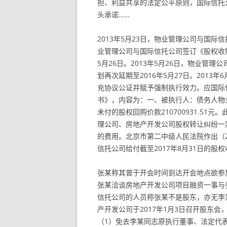
担、利益共享的法定公平原则，国际信托
头承诺……
2013年5月23日，物业管理公司与国
业管理公司与国际信托公司签订《股权收购
5月26日。2013年5月26日，物业管
划再次延期至2016年5月27日。201
充协议公证并赋予强制执行效力。应国际信
书》，内容为：一、被执行人：债务人物
未付的股权回购价款210700931.5
理公司、房地产开发公司股权转让纠纷一
的费用。北京市第二中级人民法院作出（2
信托公司给付截至2017年8月31日的股权收购
张某称其曾于开会时间到达开会地点欲参
张某洽谈房地产开发公司项目融资一事与
信托公司的人员称张某不是股东，亦无李
产开发公司于2017年1月3日召开股东
（1）免去李某同志原执行董事、法定代