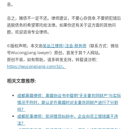
息。
总之，赌债不一定不还。律师建议，不要心存侥幸,不要把犯错后
逃脱债务的希望寄托给法律。如果你还有关于这方面的其他问
题，欢迎咨询专业律师。
©版权声明，本文由
吴丛江律师|注会 税务师
（联系方式：微信
号Wucongjiang-lawyer）原创，首发于其个人网站。
原创不易，如有帮助，请多转发支持，转载请注明：
https://wucongjiang.com/32/。
相关文章推荐:
成都离婚律师：离婚协议书中载明“无夫妻共同财产”与实际
情况不符时，能认定在离婚时对夫妻共同财产进行了分割
吗？
成都民事律师：民间借贷纠纷中，企业向员工借钱属于违
法？