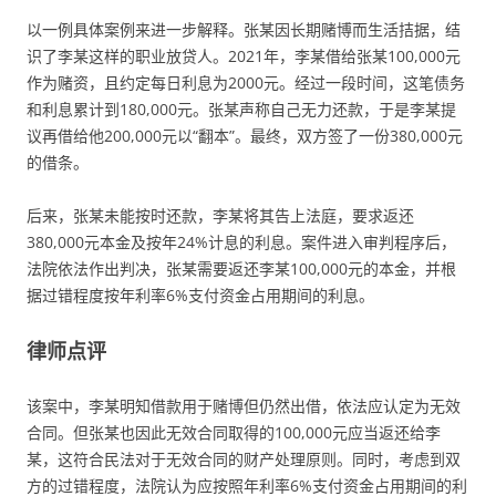
以一例具体案例来进一步解释。张某因长期赌博而生活拮据，结
识了李某这样的职业放贷人。2021年，李某借给张某100,000元
作为赌资，且约定每日利息为2000元。经过一段时间，这笔债务
和利息累计到180,000元。张某声称自己无力还款，于是李某提
议再借给他200,000元以“翻本”。最终，双方签了一份380,000元
的借条。
后来，张某未能按时还款，李某将其告上法庭，要求返还
380,000元本金及按年24%计息的利息。案件进入审判程序后，
法院依法作出判决，张某需要返还李某100,000元的本金，并根
据过错程度按年利率6%支付资金占用期间的利息。
律师点评
该案中，李某明知借款用于赌博但仍然出借，依法应认定为无效
合同。但张某也因此无效合同取得的100,000元应当返还给李
某，这符合民法对于无效合同的财产处理原则。同时，考虑到双
方的过错程度，法院认为应按照年利率6%支付资金占用期间的利