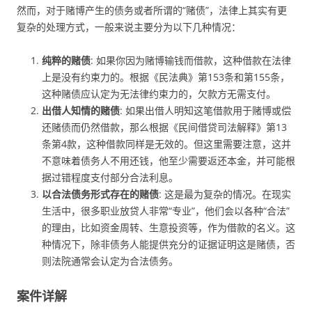
然而，对于赌博产生的债务或者所谓的“赌债”，法律上其实有更
复杂的处理方式，一般来说主要分为以下几种情况：
纯粹的赌债
: 如果你因为赌博输钱而借款，这种借款在法律
上是没有约束力的。根据《民法典》第153条和第155条，
这种赌债应认定为无法律约束力的，欠款方无需支付。
出借人知情的赌债
: 如果出借人明知这笔借款用于赌博或偿
还赌债而仍然借款，那么根据《民间借贷司法解释》第13
条第4款，这种借款同样是无效的。但这里需要注意，这并
不意味着债务人不用还钱，他至少需要返还本金，并可能根
据过错程度支付部分合法利息。
以合法债务形式存在的赌债
: 这是最为复杂的情况。在现实
生活中，很多职业放贷人非常“专业”，他们会以各种“合法”
的理由，比如资金周转、生意投资等，作为借款的名义。这
种情况下，除非债务人能提供充分的证据证明这是赌债，否
则法院通常会认定为合法债务。
案件详解