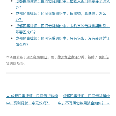
成都民事律师：民间借贷纠纷中，借款人被刑事定罪了怎么
办？
成都民事律师：民间借贷纠纷中，假离婚，真逃债，怎么
办？
成都民事律师：民间借贷纠纷中，未约定的借款逾期利息，
能要回来吗？
成都民事律师：民间借贷纠纷中，只有借条，没有转账凭证
怎么办？
本条目发布于
2023年9月8日
。属于
律师专业点评
分类，被贴了
民间借
贷纠纷
标签。
文
←
成都民事律师：民间借贷纠纷
成都民事律师：民间借贷纠纷
章
中，高利贷就一定无效吗？
中，不写明借款用途会如何？
→
导