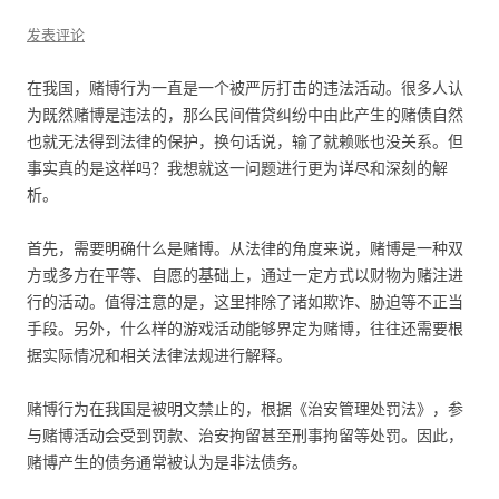
发表评论
在我国，赌博行为一直是一个被严厉打击的违法活动。很多人认
为既然赌博是违法的，那么民间借贷纠纷中由此产生的赌债自然
也就无法得到法律的保护，换句话说，输了就赖账也没关系。但
事实真的是这样吗？我想就这一问题进行更为详尽和深刻的解
析。
首先，需要明确什么是赌博。从法律的角度来说，赌博是一种双
方或多方在平等、自愿的基础上，通过一定方式以财物为赌注进
行的活动。值得注意的是，这里排除了诸如欺诈、胁迫等不正当
手段。另外，什么样的游戏活动能够界定为赌博，往往还需要根
据实际情况和相关法律法规进行解释。
赌博行为在我国是被明文禁止的，根据《治安管理处罚法》，参
与赌博活动会受到罚款、治安拘留甚至刑事拘留等处罚。因此，
赌博产生的债务通常被认为是非法债务。