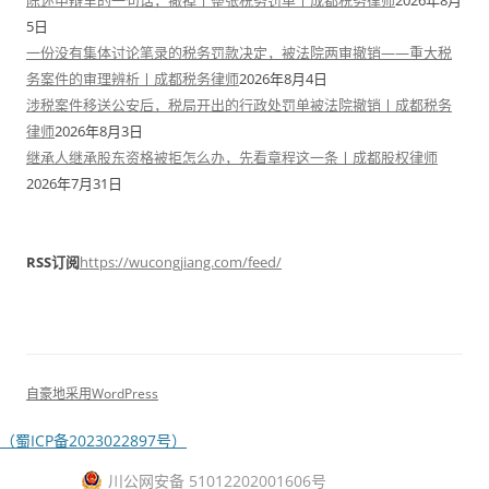
5日
一份没有集体讨论笔录的税务罚款决定，被法院两审撤销——重大税
务案件的审理辨析丨成都税务律师
2026年8月4日
涉税案件移送公安后，税局开出的行政处罚单被法院撤销丨成都税务
律师
2026年8月3日
继承人继承股东资格被拒怎么办，先看章程这一条丨成都股权律师
2026年7月31日
RSS订阅
https://wucongjiang.com/feed/
自豪地采用WordPress
（蜀ICP备2023022897号）
川公网安备 51012202001606号