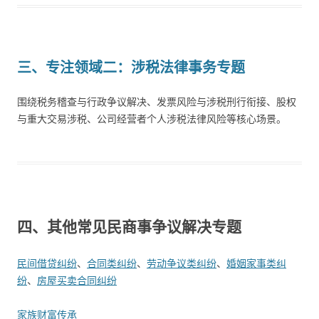
三、
专注领域二：涉税法律事务专题
围绕税务稽查与行政争议解决、发票风险与涉税刑行衔接、股权
与重大交易涉税、公司经营者个人涉税法律风险等核心场景。
四、其他常见民商事争议解决专题
民间借贷纠纷
、
合同类纠纷
、
劳动争议类纠纷
、
婚姻家事类纠
纷
、
房屋买卖合同纠纷
家族财富传承