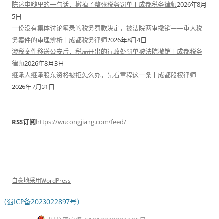
陈述申辩里的一句话，撤掉了整张税务罚单丨成都税务律师
2026年8月
5日
一份没有集体讨论笔录的税务罚款决定，被法院两审撤销——重大税
务案件的审理辨析丨成都税务律师
2026年8月4日
涉税案件移送公安后，税局开出的行政处罚单被法院撤销丨成都税务
律师
2026年8月3日
继承人继承股东资格被拒怎么办，先看章程这一条丨成都股权律师
2026年7月31日
RSS订阅
https://wucongjiang.com/feed/
自豪地采用WordPress
（蜀ICP备2023022897号）