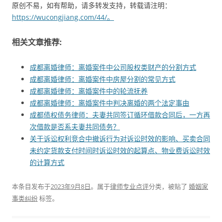
原创不易，如有帮助，请多转发支持，转载请注明：
https://wucongjiang.com/44/。
相关文章推荐:
成都离婚律师：离婚案件中公司股权类财产的分割方式
成都离婚律师：离婚案件中房屋分割的常见方式
成都离婚律师：离婚案件中的轮流抚养
成都离婚律师：离婚案件中判决离婚的两个法定事由
成都债权债务律师：夫妻共同签订循环借款合同后，一方再
次借款是否系夫妻共同债务？
关于诉讼权利竞合中撤诉行为对诉讼时效的影响、买卖合同
未约定货款支付时间时诉讼时效的起算点、物业费诉讼时效
的计算方式
本条目发布于
2023年9月8日
。属于
律师专业点评
分类，被贴了
婚姻家
事类纠纷
标签。