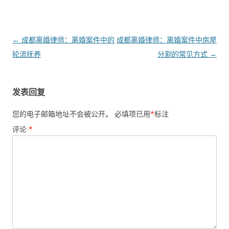
文
←
成都离婚律师：离婚案件中的
成都离婚律师：离婚案件中房屋
章
轮流抚养
分割的常见方式
→
导
航
发表回复
您的电子邮箱地址不会被公开。
必填项已用
*
标注
评论
*