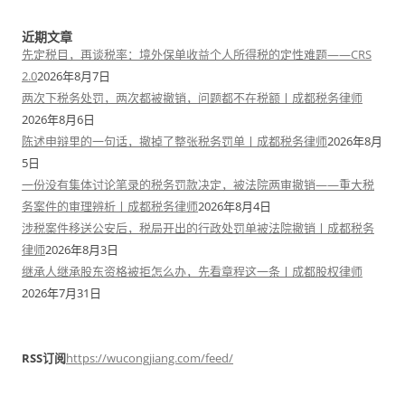
近期文章
先定税目，再谈税率：境外保单收益个人所得税的定性难题——CRS
2.0
2026年8月7日
两次下税务处罚，两次都被撤销，问题都不在税额丨成都税务律师
2026年8月6日
陈述申辩里的一句话，撤掉了整张税务罚单丨成都税务律师
2026年8月
5日
一份没有集体讨论笔录的税务罚款决定，被法院两审撤销——重大税
务案件的审理辨析丨成都税务律师
2026年8月4日
涉税案件移送公安后，税局开出的行政处罚单被法院撤销丨成都税务
律师
2026年8月3日
继承人继承股东资格被拒怎么办，先看章程这一条丨成都股权律师
2026年7月31日
RSS订阅
https://wucongjiang.com/feed/