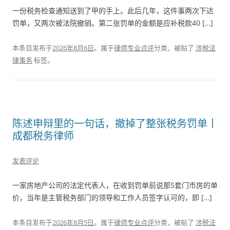
一份税务检查通知送到了甲的手上。此后几年，这件事两次下达
罚单，又两次被法院撤销。第二张罚单的金额是应补税款40 […]
本条目发布于
2026年8月6日
。属于
律师专业点评
分类，被贴了
涉税法
律事务
标签。
陈述申辩里的一句话，撤掉了整张税务罚单丨
成都税务律师
发表评论
一家房地产公司的法定代表人，在收到罚单前说那5套门市房的单
价，当年是主管税务部门的领导和工作人员签字认可的，即 […]
本条目发布于
2026年8月5日
。属于
律师专业点评
分类，被贴了
涉税法