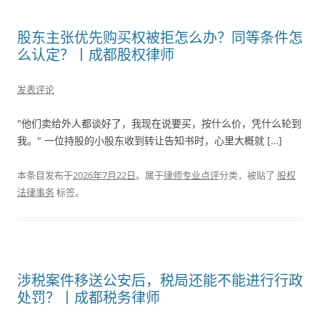
股东主张优先购买权被拒怎么办？同等条件怎
么认定？丨成都股权律师
发表评论
"他们卖给外人都谈好了，我现在说要买，按什么价，凭什么轮到
我。" 一位持股的小股东收到转让告知书时，心里大概就 […]
本条目发布于
2026年7月22日
。属于
律师专业点评
分类，被贴了
股权
法律事务
标签。
涉税案件移送公安后，税局还能不能进行行政
处罚？丨成都税务律师