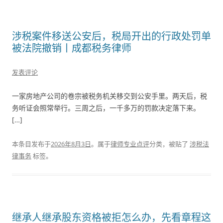
涉税案件移送公安后，税局开出的行政处罚单
被法院撤销丨成都税务律师
发表评论
一家房地产公司的卷宗被税务机关移交到公安手里。两天后，税
务听证会照常举行。三周之后，一千多万的罚款决定落下来。
[…]
本条目发布于
2026年8月3日
。属于
律师专业点评
分类，被贴了
涉税法
律事务
标签。
继承人继承股东资格被拒怎么办，先看章程这