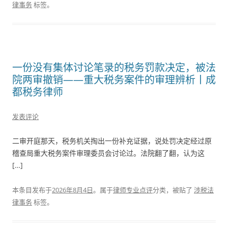
律事务
标签。
一份没有集体讨论笔录的税务罚款决定，被法
院两审撤销——重大税务案件的审理辨析丨成
都税务律师
发表评论
二审开庭那天，税务机关掏出一份补充证据，说处罚决定经过原
稽查局重大税务案件审理委员会讨论过。法院翻了翻，认为这
[…]
本条目发布于
2026年8月4日
。属于
律师专业点评
分类，被贴了
涉税法
律事务
标签。