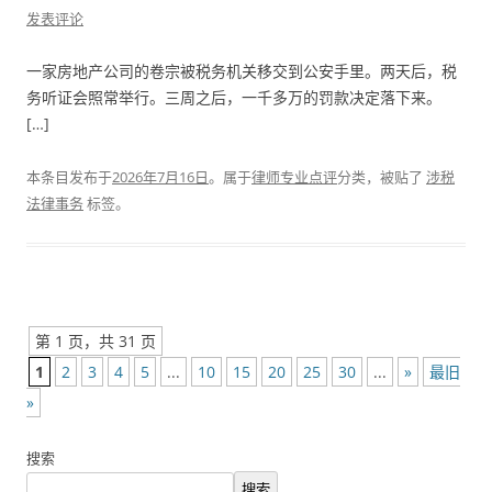
发表评论
一家房地产公司的卷宗被税务机关移交到公安手里。两天后，税
务听证会照常举行。三周之后，一千多万的罚款决定落下来。
[…]
本条目发布于
2026年7月16日
。属于
律师专业点评
分类，被贴了
涉税
法律事务
标签。
第 1 页，共 31 页
1
2
3
4
5
...
10
15
20
25
30
...
»
最旧
»
搜索
搜索