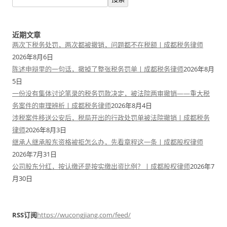
近期文章
两次下税务处罚，两次都被撤销，问题都不在税额丨成都税务律师
2026年8月6日
陈述申辩里的一句话，撤掉了整张税务罚单丨成都税务律师
2026年8月
5日
一份没有集体讨论笔录的税务罚款决定，被法院两审撤销——重大税
务案件的审理辨析丨成都税务律师
2026年8月4日
涉税案件移送公安后，税局开出的行政处罚单被法院撤销丨成都税务
律师
2026年8月3日
继承人继承股东资格被拒怎么办，先看章程这一条丨成都股权律师
2026年7月31日
公司股东分红，按认缴还是按实缴出资比例？丨成都股权律师
2026年7
月30日
RSS订阅
https://wucongjiang.com/feed/