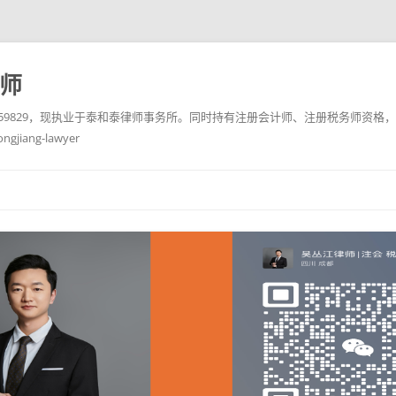
务师
10759829，现执业于泰和泰律师事务所。同时持有注册会计师、注册税务师资格，
ang-lawyer
跳
至
正
文