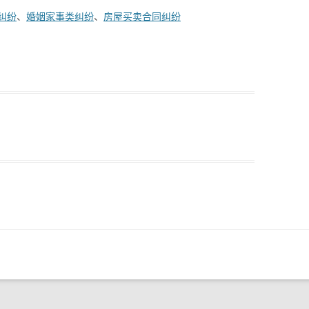
纠纷
、
婚姻家事类纠纷
、
房屋买卖合同纠纷