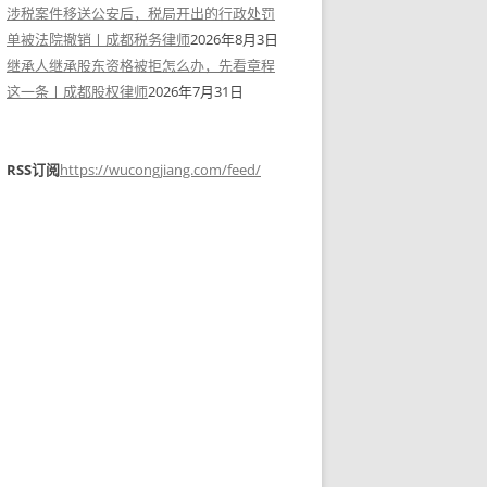
涉税案件移送公安后，税局开出的行政处罚
单被法院撤销丨成都税务律师
2026年8月3日
继承人继承股东资格被拒怎么办，先看章程
这一条丨成都股权律师
2026年7月31日
RSS订阅
https://wucongjiang.com/feed/