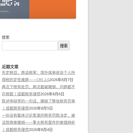
搜索
搜索
近期文章
先定税目，再谈税率：境外保单收益个人所
得税的定性难题——CRS 2.0
2026年8月7日
两次下税务处罚，两次都被撤销，问题都不
在税额丨成都税务律师
2026年8月6日
陈述申辩里的一句话，撤掉了整张税务罚单
丨成都税务律师
2026年8月5日
一份没有集体讨论笔录的税务罚款决定，被
法院两审撤销——重大税务案件的审理辨析
丨成都税务律师
2026年8月4日