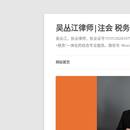
吴丛江律师|注会 税
吴丛江，执业律师，执业证号151012024
+税务”一体化的综合专业服务。微信号: Wucongji
网站首页