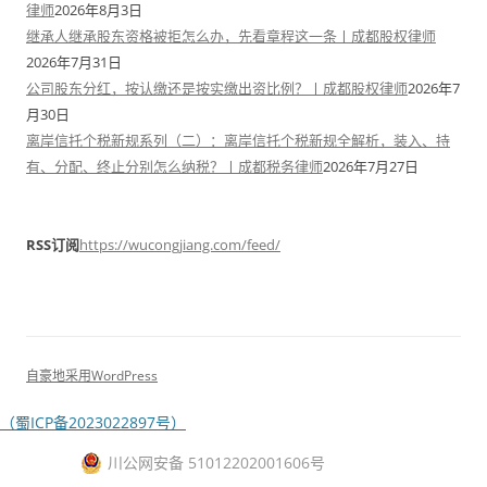
律师
2026年8月3日
继承人继承股东资格被拒怎么办，先看章程这一条丨成都股权律师
2026年7月31日
公司股东分红，按认缴还是按实缴出资比例？丨成都股权律师
2026年7
月30日
离岸信托个税新规系列（二）：离岸信托个税新规全解析，装入、持
有、分配、终止分别怎么纳税？丨成都税务律师
2026年7月27日
RSS订阅
https://wucongjiang.com/feed/
自豪地采用WordPress
（蜀ICP备2023022897号）
川公网安备 51012202001606号