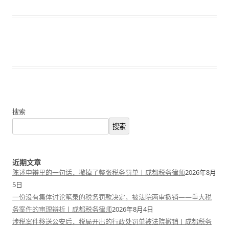
搜索
搜索
近期文章
陈述申辩里的一句话，撤掉了整张税务罚单丨成都税务律师
2026年8月
5日
一份没有集体讨论笔录的税务罚款决定，被法院两审撤销——重大税
务案件的审理辨析丨成都税务律师
2026年8月4日
涉税案件移送公安后，税局开出的行政处罚单被法院撤销丨成都税务