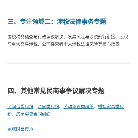
三、
专注领域二：涉税法律事务专题
围绕税务稽查与行政争议解决、发票风险与涉税刑行衔接、股权
与重大交易涉税、公司经营者个人涉税法律风险等核心场景。
四、其他常见民商事争议解决专题
民间借贷纠纷
、
合同类纠纷
、
劳动争议类纠纷
、
婚姻家事类纠
纷
、
房屋买卖合同纠纷
家族财富传承