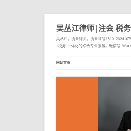
吴丛江律师|注会 税
吴丛江，执业律师，执业证号151012024
+税务”一体化的综合专业服务。微信号: Wucongji
网站首页