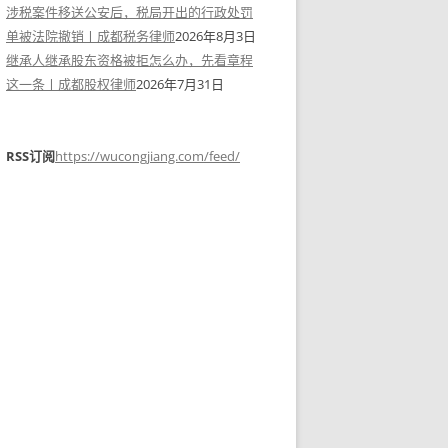
涉税案件移送公安后，税局开出的行政处罚
单被法院撤销丨成都税务律师
2026年8月3日
继承人继承股东资格被拒怎么办，先看章程
这一条丨成都股权律师
2026年7月31日
RSS订阅
https://wucongjiang.com/feed/