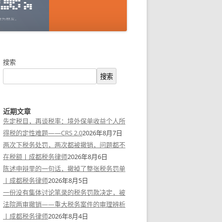
搜索
搜索
近期文章
先定税目，再谈税率：境外保单收益个人所
得税的定性难题——CRS 2.0
2026年8月7日
两次下税务处罚，两次都被撤销，问题都不
在税额丨成都税务律师
2026年8月6日
陈述申辩里的一句话，撤掉了整张税务罚单
丨成都税务律师
2026年8月5日
一份没有集体讨论笔录的税务罚款决定，被
法院两审撤销——重大税务案件的审理辨析
丨成都税务律师
2026年8月4日