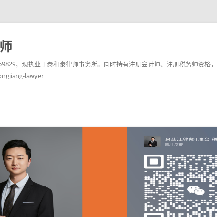
务师
10759829，现执业于泰和泰律师事务所。同时持有注册会计师、注册税务师资格，
ang-lawyer
跳
至
正
文