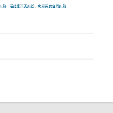
纠纷
、
婚姻家事类纠纷
、
房屋买卖合同纠纷