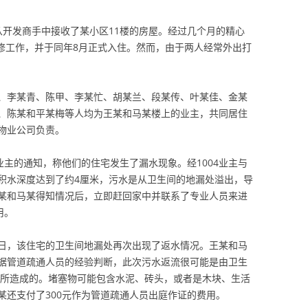
，从开发商手中接收了某小区11楼的房屋。经过几个月的精心
装修工作，并于同年8月正式入住。然而，由于两人经常外出打
、李某青、陈甲、李某忙、胡某兰、段某传、叶某佳、金某
、陈某和平某梅等人均为王某和马某楼上的业主，共同居住
物业公司负责。
4号业主的通知，称他们的住宅发生了漏水现象。经1004业主与
积水深度达到了约4厘米，污水是从卫生间的地漏处溢出，导
某和马某得知情况后，立即赶回家中并联系了专业人员来进
用。
17日，该住宅的卫生间地漏处再次出现了返水情况。王某和马
据管道疏通人员的经验判断，此次污水返流很可能是由卫生
堵塞所造成的。堵塞物可能包含水泥、砖头，或者是木块、生活
某还支付了300元作为管道疏通人员出庭作证的费用。