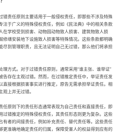
？
过错责任原则主要适用于一般侵权责任，即那些不涉及特殊
专注于广义的特殊侵权责任，例如《民法典》中的相关条款
人在学校受到损害、动物园动物致人损害、建筑物致人损
掘修缮安装地下设施致人损害等特殊情况。这些条款都明确
能尽到管理职责，且无法证明自己无过错，那么他们将承担
处理方式。对于过错责任原则，通常采用“谁主张、谁举证”
被告存在主观过错。然而，在过错推定责任中，举证责任发
以直接根据损害事实进行推定，原告无需承担举证责任。相
主观上并无过错。
责任原则下的责任形态通常表现为自己责任和直接责任，即
用过错推定的特殊侵权责任，其责任形态则更为复杂。这些
占有者的间接责任，例如补充责任、替代责任等。这些责任
够更准确地确定责任的归属，保障受害人的权益得到应有的