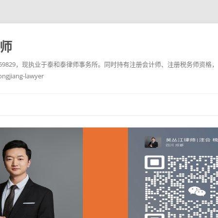
务师
10759829，现执业于泰和泰律师事务所。同时持有注册会计师、注册税务师资格，
ang-lawyer
跳
至
正
文