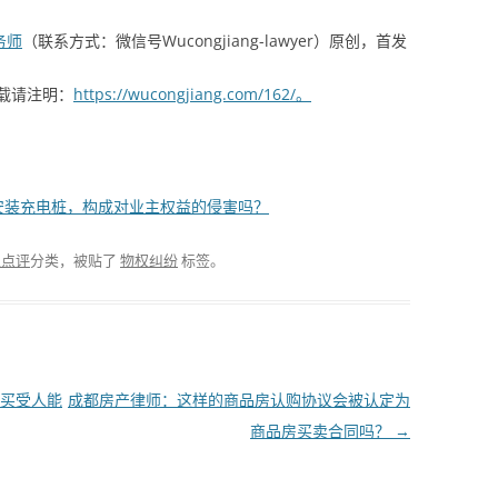
务师
（联系方式：微信号Wucongjiang-lawyer）原创，首发
载请注明：
https://wucongjiang.com/162/。
安装充电桩，构成对业主权益的侵害吗？
业点评
分类，被贴了
物权纠纷
标签。
买受人能
成都房产律师：这样的商品房认购协议会被认定为
商品房买卖合同吗？
→