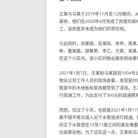
王某与马某于2019年11月至12月期间
装修，他们在2020年4月完成了房屋的
工，该房屋并未成为他们的常住地。
与此同时，刘某坡、岳某鸣、李甲、周某
希、董某篇、胡某男、李乙、方某、吴某
在这个小区内。该小区的物业服务则由某
2021年1月7日，王某和马某接到100
物业公司工作人员的现场查看，发现室内
致家中的木地板和家具都受到了浸泡。王
行疏通工作，为此支付了300元的疏通费
然而，仅过了十天，也就是2021年1月
某不得不再次请人对下水管道进行疏通。
间主下水管道在10至11层之间的某处
垃圾等杂物。为了证实这一点，王某和马