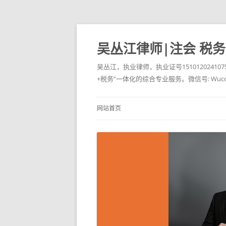
吴丛江律师|注会 税
吴丛江，执业律师，执业证号151012024
+税务”一体化的综合专业服务。微信号: Wucongji
网站首页