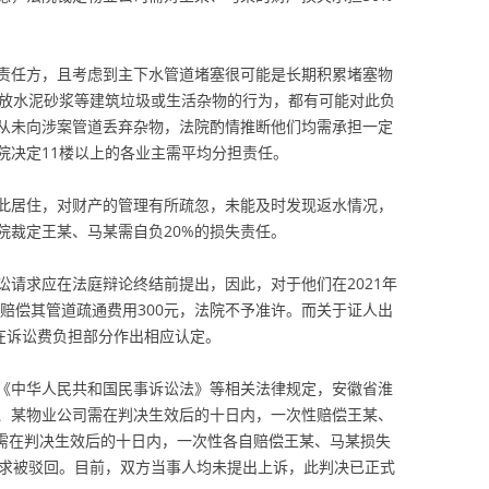
责任方，且考虑到主下水管道堵塞很可能是长期积累堵塞物
排放水泥砂浆等建筑垃圾或生活杂物的行为，都有可能对此负
从未向涉案管道丢弃杂物，法院酌情推断他们均需承担一定
院决定11楼以上的各业主需平均分担责任。
此居住，对财产的管理有所疏忽，未能及时发现返水情况，
院裁定王某、马某需自负20%的损失责任。
讼请求应在法庭辩论终结前提出，因此，对于他们在2021年
告赔偿其管道疏通费用300元，法院不予准许。而关于证人出
在诉讼费负担部分作出相应认定。
《中华人民共和国民事诉讼法》等相关法律规定，安徽省淮
、某物业公司需在判决生效后的十日内，一次性赔偿王某、
也需在判决生效后的十日内，一次性各自赔偿王某、马某损失
讼请求被驳回。目前，双方当事人均未提出上诉，此判决已正式