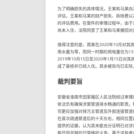
为了明确损失的具体情况，王某和马某向
评估，王某和马某的财产损失、拆除费以及
的评估费用。在案件的审理过程中，由于
尚未入住，法院同意了王某和马某撤回对
值得注意的是，周某在2020年10月对其房
用水量为零，而同一时期的用电量仅为13.
2019年10月15日至2020年1月15
成了装修并已经入住。其余被告均已实际
裁判要旨
安徽省淮南市田家庵区人民法院经过审理
依法负有确保涉案管道排水畅通的职责。
司更应加强对排污主管道及外部连接管道
在首次疏通管道后的十天左右，相同位置
提供的证据，认为其未能充分证明已对涉
能尽到足够的日常维护义务。基于这些考