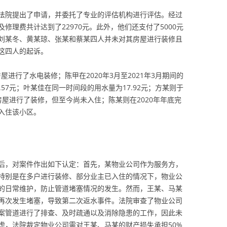
法院提出了申请，并委托了专业的评估机构进行评估。经过
修理费共计达到了22970元。此外，他们还支付了5000元
刘某冬、黄某琼、张某和蔡某四人并未对其房屋进行装修且
这四人的起诉。
屋进行了水电装修；陈甲在2020年3月至2021年3月期间的
57元；叶某佳在同一时间段的用水量为17.92元；方某则于
日对其房屋进行了装修，但至今尚未入住；陈某则在2020年年底完
入住该小区。
后，对案件作出如下认定：首先，某物业公司作为服务方，
特别是在多户进行装修、部分业主已入住的情况下，物业公
的日常维护，防止管道堵塞情况的发生。然而，王某、马某
再次发生堵塞，导致第二次返水事件。法院审查了物业公司
案管道进行了排查、及时疏通以及消除隐患的工作，因此未
虑，法院裁定物业公司需对王某、马某的财产损失承担50%