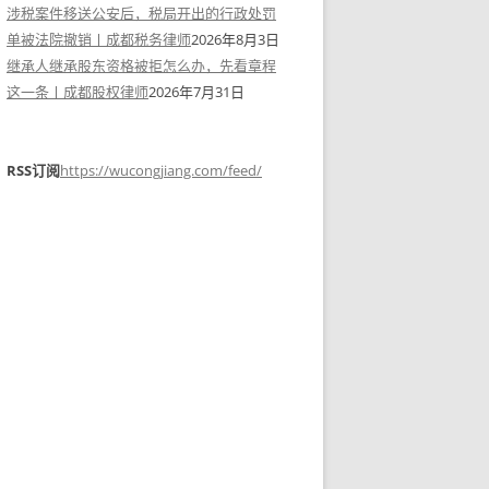
涉税案件移送公安后，税局开出的行政处罚
单被法院撤销丨成都税务律师
2026年8月3日
继承人继承股东资格被拒怎么办，先看章程
这一条丨成都股权律师
2026年7月31日
RSS订阅
https://wucongjiang.com/feed/