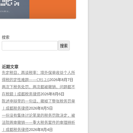
搜索
搜索
近期文章
先定税目，再谈税率：境外保单收益个人所
得税的定性难题——CRS 2.0
2026年8月7日
两次下税务处罚，两次都被撤销，问题都不
在税额丨成都税务律师
2026年8月6日
陈述申辩里的一句话，撤掉了整张税务罚单
丨成都税务律师
2026年8月5日
一份没有集体讨论笔录的税务罚款决定，被
法院两审撤销——重大税务案件的审理辨析
丨成都税务律师
2026年8月4日