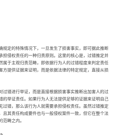
确规定的特殊情况下，一旦发生了损害事实，即可据此推断
承担侵权责任的一种归责原则。这里的核心是，过错推定并
然属于主观归责范畴，即依据行为人的过错程度来判定责任
害方提供证据来证明，而是依据法律的特定规定，直接从损
对过错进行举证，而是直接根据损害事实推断出加害人的过
错的举证责任。如果行为人无法提供足够的证据来证明自己
无过错，那么该行为人就需要承担侵权责任。虽然过错推定
，且其责任构成要件也与一般侵权案件一致，但它在整个法
的范畴之内。