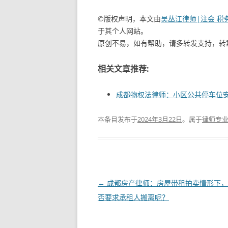
©版权声明，本文由
吴丛江律师|注会 税
于其个人网站。
原创不易，如有帮助，请多转发支持，转
相关文章推荐:
成都物权法律师：小区公共停车位
本条目发布于
2024年3月22日
。属于
律师专
文
←
成都房产律师：房屋带租拍卖情形下，
章
否要求承租人搬离呢？
导
航