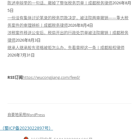
陈述申辩里的一句话，撤掉了整张税务罚单丨成都税务律师
2026年8月
5日
一份没有集体讨论笔录的税务罚款决定，被法院两审撤销——重大税
务案件的审理辨析丨成都税务律师
2026年8月4日
涉税案件移送公安后，税局开出的行政处罚单被法院撤销丨成都税务
律师
2026年8月3日
继承人继承股东资格被拒怎么办，先看章程这一条丨成都股权律师
2026年7月31日
RSS订阅
https://wucongjiang.com/feed/
自豪地采用WordPress
（蜀ICP备2023022897号）