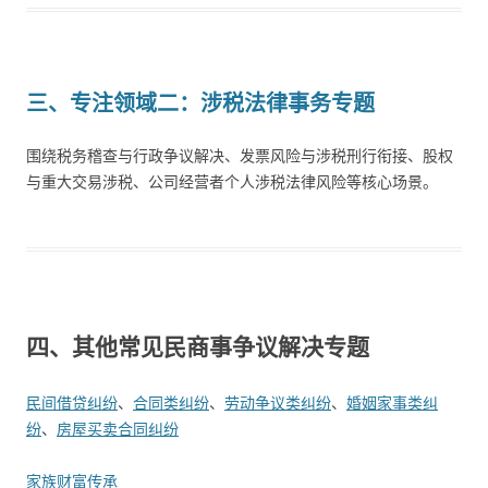
三、
专注领域二：涉税法律事务专题
围绕税务稽查与行政争议解决、发票风险与涉税刑行衔接、股权
与重大交易涉税、公司经营者个人涉税法律风险等核心场景。
四、其他常见民商事争议解决专题
民间借贷纠纷
、
合同类纠纷
、
劳动争议类纠纷
、
婚姻家事类纠
纷
、
房屋买卖合同纠纷
家族财富传承