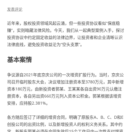
发表评论
近年来，股权投资领域风起云涌，但一些投资协议看似“保底稳
赚”，实则暗藏法律风险。今天，我们从一起典型案例入手，探讨
投资协议中约定固定收益的法律边界，让投资者和企业清晰认识
法律底线，避免投资收益沦为“空头支票”。
基本案情
争议源自2021年底京庆公司的一次增资扩股行为。当时，京庆公
司召开临时股东大会，决议增加注册资本至3780万元，其中新增
资本180万元，由新投资者郭某、王某某各自出资90万元认缴注
册资本，各自另出资660万元列入资本公积金。郭某根据该增资
安排，应持股2.381%。
各方随后签订了详细的增资合同，明确了原股东A、B、C、D和E
创投公司的出资比例，以及新增投资人的权利义务关系。其中约
定，新股东郭某必须在合同生效后15个工作日内一次性支付增资