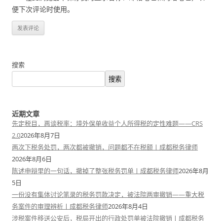
便下次评论时使用。
搜索
搜索
近期文章
先定税目，再谈税率：境外保单收益个人所得税的定性难题——CRS
2.0
2026年8月7日
两次下税务处罚，两次都被撤销，问题都不在税额丨成都税务律师
2026年8月6日
陈述申辩里的一句话，撤掉了整张税务罚单丨成都税务律师
2026年8月
5日
一份没有集体讨论笔录的税务罚款决定，被法院两审撤销——重大税
务案件的审理辨析丨成都税务律师
2026年8月4日
涉税案件移送公安后，税局开出的行政处罚单被法院撤销丨成都税务