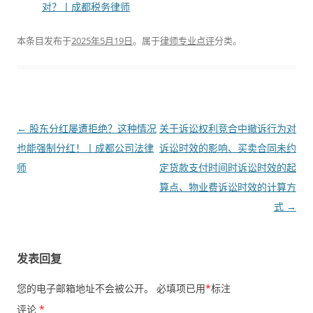
对？丨成都税务律师
本条目发布于
2025年5月19日
。属于
律师专业点评
分类。
文
←
股东分红屡遭拒绝？这种情况
关于诉讼权利竞合中撤诉行为对
章
也能强制分红！丨成都公司法律
诉讼时效的影响、买卖合同未约
导
师
定货款支付时间时诉讼时效的起
航
算点、物业费诉讼时效的计算方
式
→
发表回复
您的电子邮箱地址不会被公开。
必填项已用
*
标注
评论
*