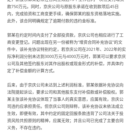
款750万元。同时，京庆公司与原股东承诺在收到款项后45日
内，完成验资和工商变更手续，确保郭某的股东资格落地实施。
此外，该合同明确规定了逾期付款的违约金标准。
郭某在约定时间内支付了全部投资款，京庆公司也相应进行了工
商变更登记。问题出现在另一份被称为“增资合同补充协议”的文
件中，该补充协议特别约定，若京庆公司在2021年、2022年的实
际净利润分别未达到3000万元与4000万元时，郭某可以要求京庆
公司及其他签约股东对其作出股权或现金形式的补偿，并具体约
定了补偿金额的计算方式。
后来，由于京庆公司未达到上述利润标准，郭某依据补充协议向
法院提起诉讼，要求公司和其他股东支付补偿款或补偿股权。郭
某主张该补充协议体现了当事人的真实意愿，应属有效，京庆公
司违约应承担责任。但京庆公司则辩称，该补充协议未依法成立
生效，即便有效，其中约定的固定回报条款违背了公司法关于投
资风险共担原则的精神，应属无效；并且公司已完成了主要合同
义务，不存在违约。