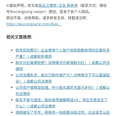
©版权声明，本文由
吴丛江律师|注会 税务师
（联系方式：微信
号Wucongjiang-lawyer）原创，首发于其个人网站。
原创不易，如有帮助，请多转发支持，转载请注明：
https://wucongjiang.com/454/。
相关文章推荐:
税务风险警示！企业使用个人账户收取销售款项的后果有多
严重？丨成都税务律师
股东分红屡遭拒绝？这种情况也能强制分红！丨成都公司法
律师
公司治理失灵，股东只能吃哑巴亏？这种情况下可以直接起
诉！丨成都公司法律师
公司资产被擅自处理，中小股东真的无路可走吗？丨成都公
司法律师
股东不参与增资，股权竟然被稀释成2%，背后究竟发生了
什么？丨成都公司法律师
退税被压了半年，税局连一张纸都没给过你，企业该怎么应