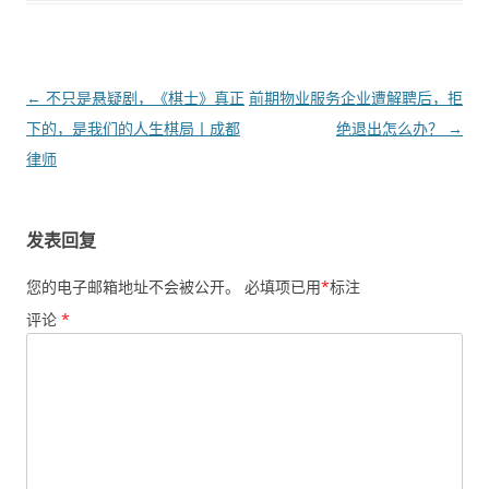
文
←
不只是悬疑剧，《棋士》真正
前期物业服务企业遭解聘后，拒
章
下的，是我们的人生棋局丨成都
绝退出怎么办？
→
导
律师
航
发表回复
您的电子邮箱地址不会被公开。
必填项已用
*
标注
评论
*