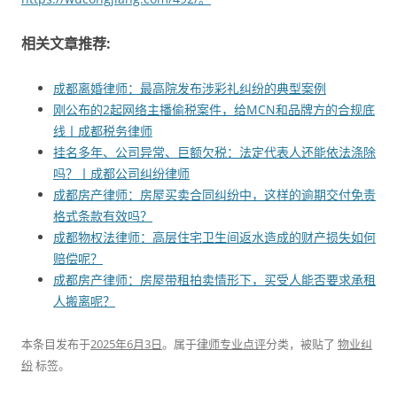
相关文章推荐:
成都离婚律师：最高院发布涉彩礼纠纷的典型案例
刚公布的2起网络主播偷税案件，给MCN和品牌方的合规底
线丨成都税务律师
挂名多年、公司异常、巨额欠税：法定代表人还能依法涤除
吗？丨成都公司纠纷律师
成都房产律师：房屋买卖合同纠纷中，这样的逾期交付免责
格式条款有效吗？
成都物权法律师：高层住宅卫生间返水造成的财产损失如何
赔偿呢？
成都房产律师：房屋带租拍卖情形下，买受人能否要求承租
人搬离呢？
本条目发布于
2025年6月3日
。属于
律师专业点评
分类，被贴了
物业纠
纷
标签。