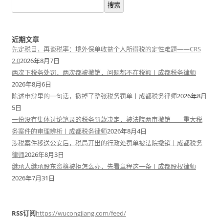
搜索
近期文章
先定税目，再谈税率：境外保单收益个人所得税的定性难题——CRS
2.0
2026年8月7日
两次下税务处罚，两次都被撤销，问题都不在税额丨成都税务律师
2026年8月6日
陈述申辩里的一句话，撤掉了整张税务罚单丨成都税务律师
2026年8月
5日
一份没有集体讨论笔录的税务罚款决定，被法院两审撤销——重大税
务案件的审理辨析丨成都税务律师
2026年8月4日
涉税案件移送公安后，税局开出的行政处罚单被法院撤销丨成都税务
律师
2026年8月3日
继承人继承股东资格被拒怎么办，先看章程这一条丨成都股权律师
2026年7月31日
RSS订阅
https://wucongjiang.com/feed/