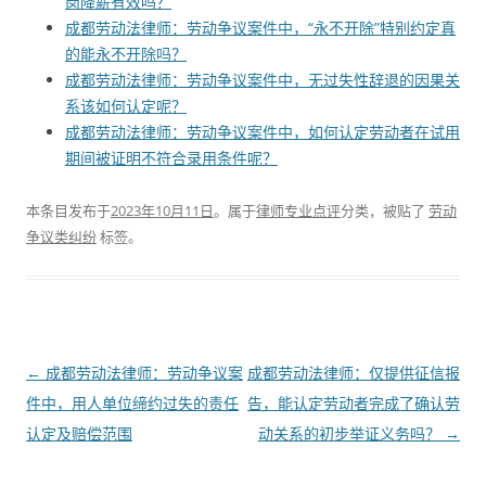
岗降薪有效吗？
成都劳动法律师：劳动争议案件中，“永不开除”特别约定真
的能永不开除吗？
成都劳动法律师：劳动争议案件中，无过失性辞退的因果关
系该如何认定呢？
成都劳动法律师：劳动争议案件中，如何认定劳动者在试用
期间被证明不符合录用条件呢？
本条目发布于
2023年10月11日
。属于
律师专业点评
分类，被贴了
劳动
争议类纠纷
标签。
文
←
成都劳动法律师：劳动争议案
成都劳动法律师：仅提供征信报
章
件中，用人单位缔约过失的责任
告，能认定劳动者完成了确认劳
导
认定及赔偿范围
动关系的初步举证义务吗？
→
航