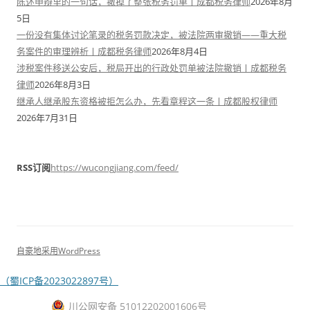
陈述申辩里的一句话，撤掉了整张税务罚单丨成都税务律师
2026年8月
5日
一份没有集体讨论笔录的税务罚款决定，被法院两审撤销——重大税
务案件的审理辨析丨成都税务律师
2026年8月4日
涉税案件移送公安后，税局开出的行政处罚单被法院撤销丨成都税务
律师
2026年8月3日
继承人继承股东资格被拒怎么办，先看章程这一条丨成都股权律师
2026年7月31日
RSS订阅
https://wucongjiang.com/feed/
自豪地采用WordPress
（蜀ICP备2023022897号）
川公网安备 51012202001606号