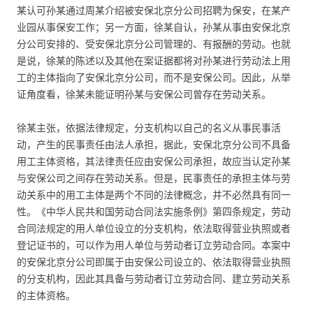
某认可孙某通过周某介绍被安保北京分公司招聘为保安，在某产
业园从事保安工作；另一方面，徐某自认，孙某从事由安保北京
分公司安排的、受安保北京分公司管理的、有报酬的劳动。也就
是说，徐某的陈述以及其他在案证据都将对孙某进行劳动法上用
工的主体指向了安保北京分公司，而不是安保公司。因此，从举
证角度看，徐某未能证明孙某与安保公司曾存在劳动关系。
徐某主张，依据法律规定，分支机构以自己的名义从事民事活
动，产生的民事责任由法人承担，据此，安保北京分公司不具备
用工主体资格，其法律责任应由安保公司承担，故应当认定孙某
与安保公司之间存在劳动关系。但是，民事责任的承担主体与劳
动关系中的用工主体是两个不同的法律概念，并不必然具有同一
性。《中华人民共和国劳动合同法实施条例》第四条规定，劳动
合同法规定的用人单位设立的分支机构，依法取得营业执照或者
登记证书的，可以作为用人单位与劳动者订立劳动合同。本案中
的安保北京分公司即属于由安保公司设立的、依法取得营业执照
的分支机构，因此其具备与劳动者订立劳动合同、建立劳动关系
的主体资格。