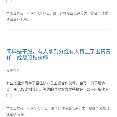
[…]
本条目发布于
2026年4月12日
。属于
律师专业点评
分类，被贴了
涉税
法律事务
标签。
同样是干股，有人拿到分红有人背上了出资责
任丨成都股权律师
发表评论
有些创业公司为了留住核心员工或合作伙伴，会签一份干股协
议，承诺按比例分红。签约的时候双方觉得挺好，既不用掏钱入
[…]
本条目发布于
2026年4月8日
。属于
律师专业点评
分类，被贴了
股权法
律事务
标签。