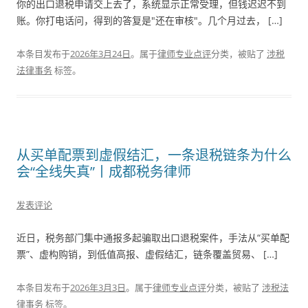
你的出口退税申请交上去了，系统显示正常受理，但钱迟迟不到
账。你打电话问，得到的答复是"还在审核"。几个月过去， […]
本条目发布于
2026年3月24日
。属于
律师专业点评
分类，被贴了
涉税
法律事务
标签。
从买单配票到虚假结汇，一条退税链条为什么
会“全线失真”丨成都税务律师
发表评论
近日，税务部门集中通报多起骗取出口退税案件，手法从“买单配
票”、虚构购销，到低值高报、虚假结汇，链条覆盖贸易、 […]
本条目发布于
2026年3月3日
。属于
律师专业点评
分类，被贴了
涉税法
律事务
标签。