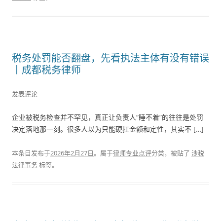
税务处罚能否翻盘，先看执法主体有没有错误
丨成都税务律师
发表评论
企业被税务检查并不罕见，真正让负责人“睡不着”的往往是处罚
决定落地那一刻。很多人以为只能硬扛金额和定性，其实不 […]
本条目发布于
2026年2月27日
。属于
律师专业点评
分类，被贴了
涉税
法律事务
标签。