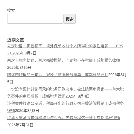
搜索
搜索
近期文章
先定税目，再谈税率：境外保单收益个人所得税的定性难题——CRS
2.0
2026年8月7日
两次下税务处罚，两次都被撤销，问题都不在税额丨成都税务律师
2026年8月6日
陈述申辩里的一句话，撤掉了整张税务罚单丨成都税务律师
2026年8月
5日
一份没有集体讨论笔录的税务罚款决定，被法院两审撤销——重大税
务案件的审理辨析丨成都税务律师
2026年8月4日
涉税案件移送公安后，税局开出的行政处罚单被法院撤销丨成都税务
律师
2026年8月3日
继承人继承股东资格被拒怎么办，先看章程这一条丨成都股权律师
2026年7月31日