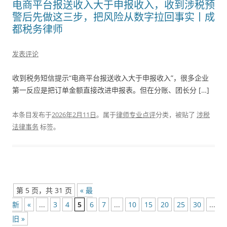
电商平台报送收入大于申报收入，收到涉税预
警后先做这三步，把风险从数字拉回事实丨成
都税务律师
发表评论
收到税务短信提示“电商平台报送收入大于申报收入”，很多企业
第一反应是把订单金额直接改进申报表。但在分账、团长分 […]
本条目发布于
2026年2月11日
。属于
律师专业点评
分类，被贴了
涉税
法律事务
标签。
第 5 页，共 31 页
« 最
新
«
...
3
4
5
6
7
...
10
15
20
25
30
...
»
旧 »