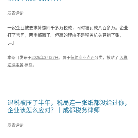
发表评论
一家企业被要求补缴四千多万税款，同时被罚款八百多万。企业
打了官司，两审都赢了。但赢的理由不是税务机关算错了账，
[…]
本条目发布于
2026年3月27日
。属于
律师专业点评
分类，被贴了
涉税
法律事务
标签。
退税被压了半年，税局连一张纸都没给过你，
企业该怎么应对？丨成都税务律师
发表评论