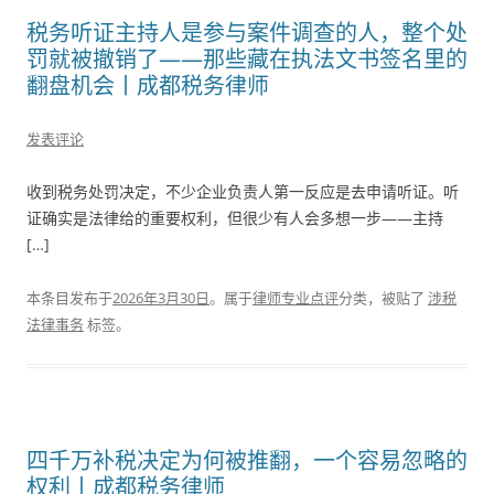
税务听证主持人是参与案件调查的人，整个处
罚就被撤销了——那些藏在执法文书签名里的
翻盘机会丨成都税务律师
发表评论
收到税务处罚决定，不少企业负责人第一反应是去申请听证。听
证确实是法律给的重要权利，但很少有人会多想一步——主持
[…]
本条目发布于
2026年3月30日
。属于
律师专业点评
分类，被贴了
涉税
法律事务
标签。
四千万补税决定为何被推翻，一个容易忽略的
权利丨成都税务律师