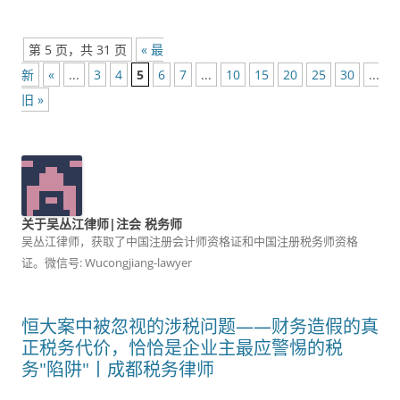
第 5 页，共 31 页
« 最
新
«
...
3
4
5
6
7
...
10
15
20
25
30
...
»
旧 »
关于吴丛江律师|注会 税务师
吴丛江律师，获取了中国注册会计师资格证和中国注册税务师资格
证。微信号: Wucongjiang-lawyer
恒大案中被忽视的涉税问题——财务造假的真
正税务代价，恰恰是企业主最应警惕的税
务"陷阱"丨成都税务律师