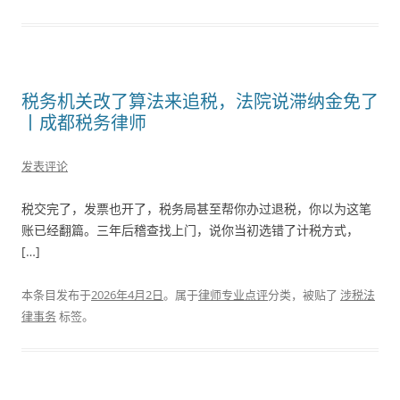
税务机关改了算法来追税，法院说滞纳金免了
丨成都税务律师
发表评论
税交完了，发票也开了，税务局甚至帮你办过退税，你以为这笔
账已经翻篇。三年后稽查找上门，说你当初选错了计税方式，
[…]
本条目发布于
2026年4月2日
。属于
律师专业点评
分类，被贴了
涉税法
律事务
标签。