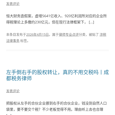
发表评论
恒大财务造假案，虚增5641亿收入、920亿利润所对应的企业所
得税理论上多缴约230亿元，但在现行法律框架下， […]
本条目发布于
2026年4月15日
。属于
律师专业点评
分类，被贴了
涉税
法律事务
标签。
左手倒右手的股权转让，真的不用交税吗丨成
都税务律师
发表评论
把股权从左手的合伙企业挪到右手的合伙企业，钱没到自然人口
袋里，要不要交个税？不少老板觉得不用。理由听上去也合理